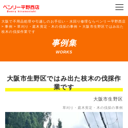
大阪で不用品処理や引越しのお手伝い・水回り修理ならベンリー平野西店
>
事例
>
草刈り・庭木剪定・木の伐採の事例
>
大阪市生野区ではみ出た
枝木の伐採作業です
事例集
WORKS
大阪市生野区ではみ出た枝木の伐採作
業です
大阪市生野区
草刈り・庭木剪定・木の伐採の事例