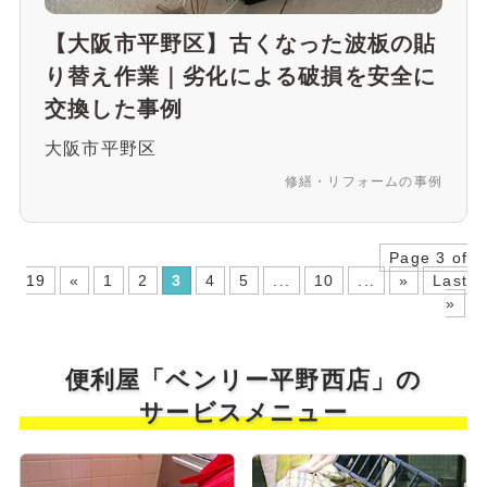
【大阪市平野区】古くなった波板の貼
り替え作業｜劣化による破損を安全に
交換した事例
大阪市平野区
修繕・リフォームの事例
Page 3 of
19
«
1
2
3
4
5
...
10
...
»
Last
»
便利屋「ベンリー平野西店」の
サービスメニュー