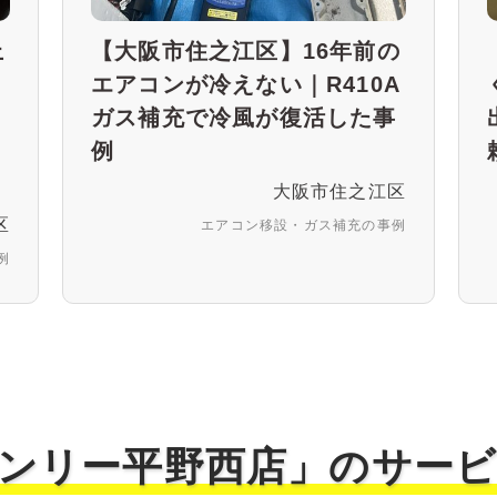
上
【大阪市住之江区】16年前の
伴
エアコンが冷えない｜R410A
・
ガス補充で冷風が復活した事
ポ
例
大阪市住之江区
区
エアコン移設・ガス補充の事例
例
ンリー平野西店」の
サー