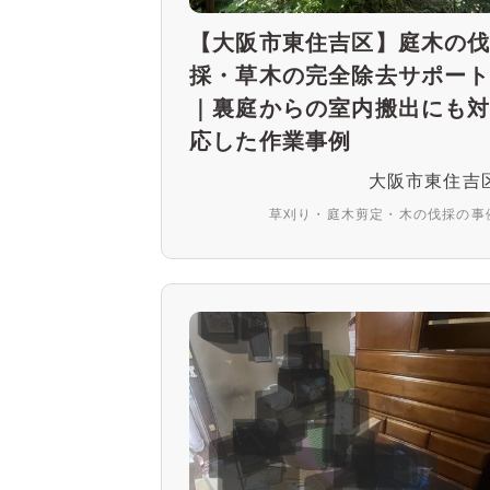
【大阪市東住吉区】庭木の
採・草木の完全除去サポー
｜裏庭からの室内搬出にも
応した作業事例
大阪市東住吉
草刈り・庭木剪定・木の伐採の事