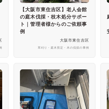
伐
【大阪市東住吉区】老人会館
ト
の庭木伐採・枝木処分サポー
対
ト｜管理者様からのご依頼事
例
区
大阪市東住吉区
例
草刈り・庭木剪定・木の伐採の事例