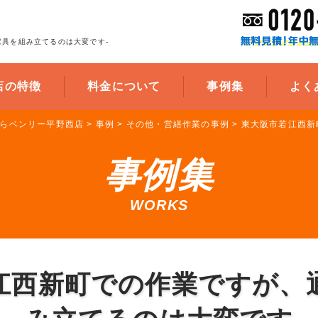
家具を組み立てるのは大変です-
店の特徴
料金について
事例集
よく
らベンリー平野西店
>
事例
>
その他・営繕作業の事例
>
東大阪市若江西新
事例集
WORKS
江西新町での作業ですが、