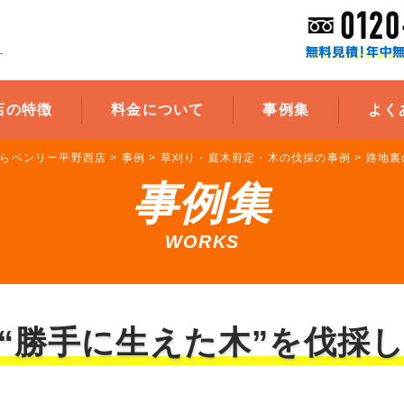
-
店の特徴
料金について
事例集
よく
らベンリー平野西店
>
事例
>
草刈り・庭木剪定・木の伐採の事例
>
路地裏
事例集
WORKS
“勝手に生えた木”を伐採