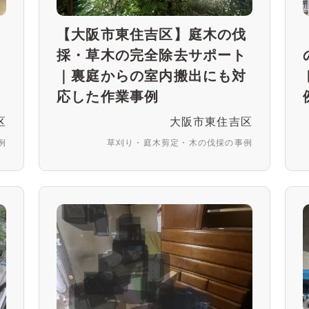
ク
【大阪市東住吉区】庭木の伐
を
採・草木の完全除去サポート
事
｜裏庭からの室内搬出にも対
応した作業事例
区
大阪市東住吉区
例
草刈り・庭木剪定・木の伐採の事例