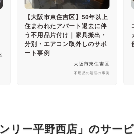
ダ
【大阪市東住吉区】50年以上
業
住まわれたアパート退去に伴
の
う不用品片付け｜家具搬出・
分別・エアコン取外しのサポ
ート事例
区
大阪市東住吉区
不用品の処理の事例
ンリー平野西店」の
サー