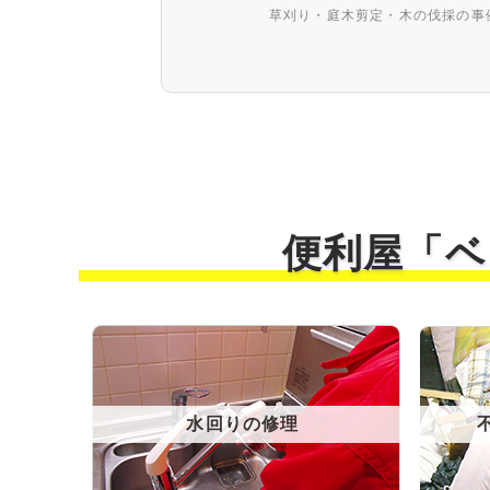
草刈り・庭木剪定・木の伐採の事
便利屋「ベ
水回りの修理