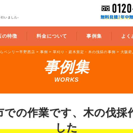
行いました-
店の特徴
料金について
事例集
よく
らベンリー平野西店
>
事例
>
草刈り・庭木剪定・木の伐採の事例
>
大阪府
事例集
WORKS
市での作業です、木の伐採
した