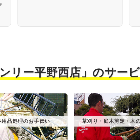
例
ンリー平野西店」の
サー
不用品処理のお手伝い
草刈り・庭木剪定・木