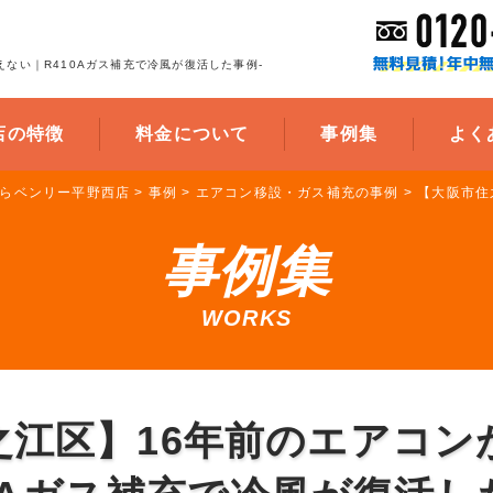
えない｜R410Aガス補充で冷風が復活した事例-
店の特徴
料金について
事例集
よく
らベンリー平野西店
>
事例
>
エアコン移設・ガス補充の事例
>
【大阪市住
事例集
WORKS
之江区】16年前のエアコン