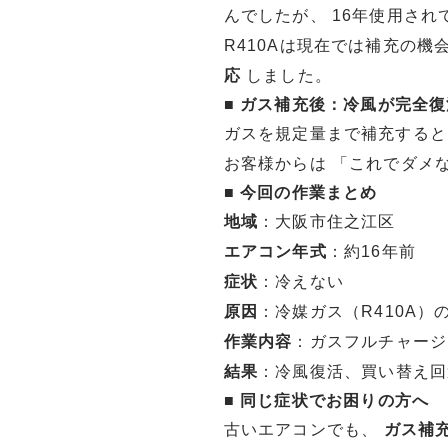
んでしたが、 16年使用さ
R410Aは現在では補充の
応
しました。
■
ガス補充後：冷風が完全復
ガスを規定量まで補充すると
お客様からは 「これでダメ
■
今回の作業まとめ
地域
：大阪市住之江区
エアコン年式
：約16年前
症状
：冷えない
原因
：冷媒ガス（R410A）
作業内容
：ガスフルチャージ
結果
：冷風復活、買い替え回
■
同じ症状でお困りの方へ
古いエアコンでも、
ガス補